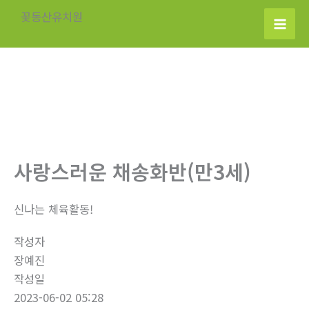
콘
꽃동산유치원
텐
츠
로
건
너
뛰
기
사랑스러운 채송화반(만3세)
신나는 체육활동!
작성자
장예진
작성일
2023-06-02 05:28