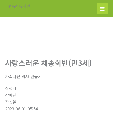
콘
꽃동산유치원
텐
츠
로
건
너
뛰
기
사랑스러운 채송화반(만3세)
가족사진 액자 만들기
작성자
장예진
작성일
2023-06-01 05:54