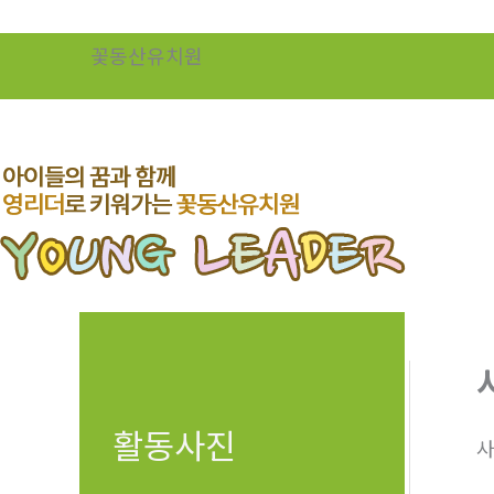
콘
텐
꽃동산유치원
츠
로
건
너
뛰
기
활동사진
사