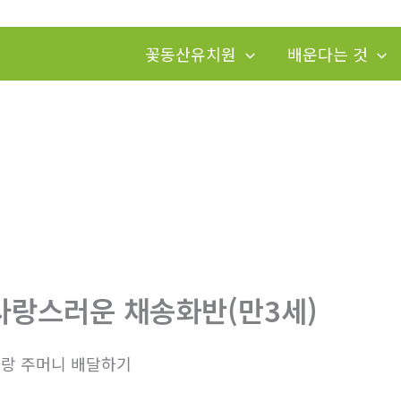
꽃동산유치원
배운다는 것
사랑스러운 채송화반(만3세)
랑 주머니 배달하기