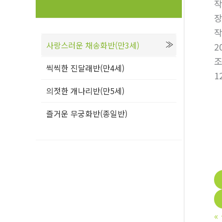
사랑스러운 채송화반(만3세)
2
씩씩한 진달래반(만4세)
1
의젓한 개나리반(만5세)
즐거운 무궁화반(종일반)
«