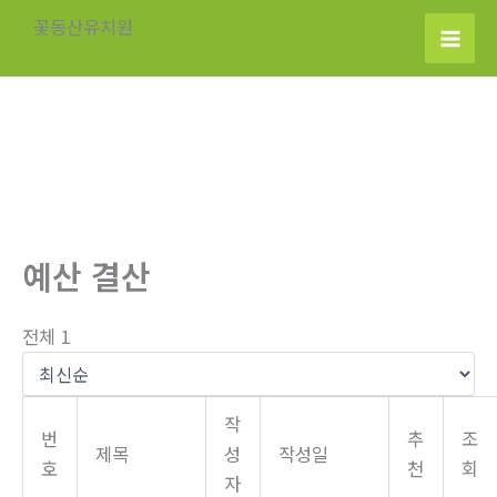
콘
꽃동산유치원
텐
츠
로
건
너
뛰
기
예산 결산
전체 1
작
번
추
조
제목
성
작성일
호
천
회
자