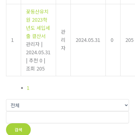
꽃동산유치
원 2023학
년도 세입세
관
출 결산서
1
리
2024.05.31
0
205
관리자
|
자
2024.05.31
|
추천 0
|
조회 205
1
검색