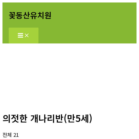
콘
꽃동산유치원
텐
츠
로
건
너
뛰
기
의젓한 개나리반(만5세)
전체 21