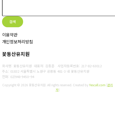
검색
이용약관
개인정보처리방침
꽃동산유치원
회사명: 꽃동산유치원 대표자: 김종준
사업자등록번호: 217-82-63012
주소: 01832 서울특별시 노원구 공릉동 481-3 내 꽃동산유치원
전화: 02)948-9450~94
Copyright © 2026 꽃동산유치원. All rights reserved.
Created by
Yescall.com
[
관리
자
]